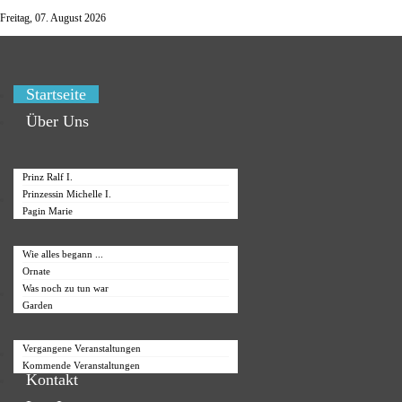
Freitag, 07. August 2026
Startseite
Über Uns
Prinz Ralf I.
Prinzessin Michelle I.
Vorbereitung
Pagin Marie
Wie alles begann ...
Ornate
Was noch zu tun war
Veranstaltungen
Garden
Vergangene Veranstaltungen
Sponsoren
Kommende Veranstaltungen
Kontakt