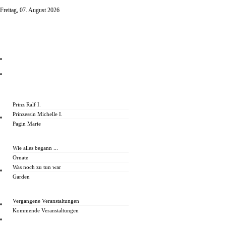
Freitag, 07. August 2026
Startseite
Über Uns
Prinz Ralf I.
Prinzessin Michelle I.
Vorbereitung
Pagin Marie
Wie alles begann ...
Ornate
Was noch zu tun war
Veranstaltungen
Garden
Vergangene Veranstaltungen
Sponsoren
Kommende Veranstaltungen
Kontakt